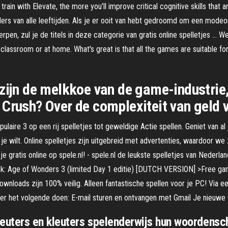
ain with Elevate, the more you’ll improve critical cognitive skills that 
lers van alle leeftijden. Als je er ooit van hebt gedroomd om een modeo
rpen, zul je de titels in deze categorie van gratis online spelletjes … 
e classroom or at home. What's great is that all the games are suitable fo
 zijn de melkkoe van de game-industrie
 Crush? Over de complexiteit van geld 
laire 3 op een rij spelletjes tot geweldige Actie spellen. Geniet van al 
ls je wilt. Online spelletjes zijn uitgebreid met advertenties, waardoor
 gratis online op spele.nl! - spele.nl de leukste spelletjes van Nederl
ink: Age of Wonders 3 (limited Day 1 editie) [DUTCH VERSION] >Free ga
ownloads zijn 100% veilig. Alleen fantastische spellen voor je PC! Via 
r het volgende doen: E-mail sturen en ontvangen met Gmail Je nieuwe f
uters en kleuters spelenderwijs hun woordensch