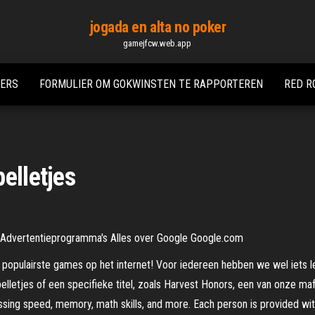
jogada en alta no poker
gamejfcw.web.app
KERS
FORMULIER OM GOKWINSTEN TE RAPPORTEREN
RED R
elletjes
 Advertentieprogramma's Alles over Google Google.com
 de populairste games op het internet! Voor iedereen hebben we wel iets
lletjes of een specifieke titel, zoals Harvest Honors, een van onze maf
essing speed, memory, math skills, and more. Each person is provided wit