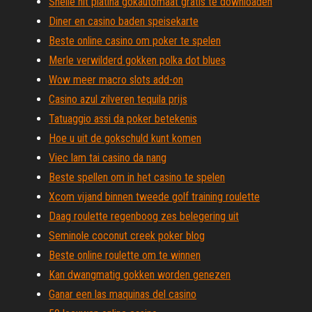
Snelle hit platina gokautomaat gratis te downloaden
Diner en casino baden speisekarte
Beste online casino om poker te spelen
Merle verwilderd gokken polka dot blues
Wow meer macro slots add-on
Casino azul zilveren tequila prijs
Tatuaggio assi da poker betekenis
Hoe u uit de gokschuld kunt komen
Viec lam tai casino da nang
Beste spellen om in het casino te spelen
Xcom vijand binnen tweede golf training roulette
Daag roulette regenboog zes belegering uit
Seminole coconut creek poker blog
Beste online roulette om te winnen
Kan dwangmatig gokken worden genezen
Ganar een las maquinas del casino