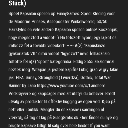
Stück)
Speel Kapsalon spellen op FunnyGames. Speel Kleding voor
de Moderne Prinses, Assepoester Winkelwereld, 50/50
Hairstyles en vele andere Kapsalon spellen online! Köszönjük,
hogy megnézted a videót! :) Ha tetszett nyomj egy lájkot és
iratkozz fel a további videókért! ----- A(z) "Kapuskínzó
gyakorlatok VII." című videót "hgyozo1" nevű felhasználó
töltötte fel a(z) "sport" kategóriába. Eddig 3555 alkalommal
nézték meg. Witajcie ja jestem kapifili! Lubię grać w gry takie
jak: FIFA, Simsy, Stronghold (Twierdza), Gothic, Total War.
Banner by Lano https://www.youtube.com/c/Lanohere
Vedkløyvere og kappsager med alt utstyr du behøver. Bredt
utvalg av produkter til effektiv hugging av egen ved. Kjøp på
nett eller i butikk. Mangler du en kapsav i samlingen af
værktøj, så tag et kig på GulogGratis.dk - her finder du nye og
brugte kapsave billigt til salg over hele landet If you want