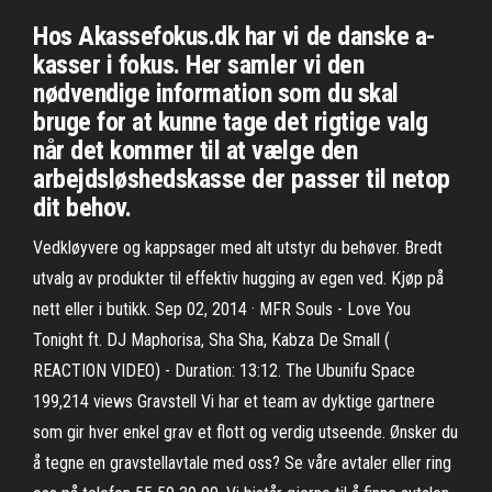
Hos Akassefokus.dk har vi de danske a-
kasser i fokus. Her samler vi den
nødvendige information som du skal
bruge for at kunne tage det rigtige valg
når det kommer til at vælge den
arbejdsløshedskasse der passer til netop
dit behov.
Vedkløyvere og kappsager med alt utstyr du behøver. Bredt
utvalg av produkter til effektiv hugging av egen ved. Kjøp på
nett eller i butikk. Sep 02, 2014 · MFR Souls - Love You
Tonight ft. DJ Maphorisa, Sha Sha, Kabza De Small (
REACTION VIDEO) - Duration: 13:12. The Ubunifu Space
199,214 views Gravstell Vi har et team av dyktige gartnere
som gir hver enkel grav et flott og verdig utseende. Ønsker du
å tegne en gravstellavtale med oss? Se våre avtaler eller ring